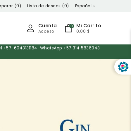
parar
(
0
)
Lista de deseos
(
0
)
Español
Cuenta
Mi Carrito
0
Acceso
0,00 $
el +57-6043131184 WhatsApp +57 314 5836943