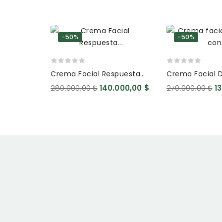
-50%
-50%
Crema Facial Respuesta
Crema Facial 
Perfeccion Altafitocosmesi
Con Acido Hial
280.000,00 $
140.000,00 $
270.000,00 $
1