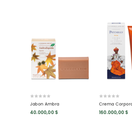
Jabon Ambra
Crema Corpora
Patchuli
40.000,00 $
160.000,00 $