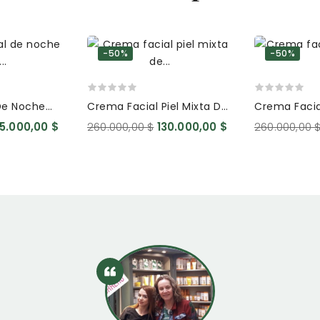
-50%
-50%
De Noche
Crema Facial Piel Mixta De
Crema Facia
uronico
Acido Hialuronico
Seca De Aci
35.000,00 $
260.000,00 $
130.000,00 $
260.000,00 