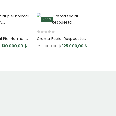
-50%
-50%
l Piel Normal Y
Crema Facial Respuesta
Contorno
do Hialuronico
Noche Altafitocosmesi
Acido Hia
$
130.000,00 $
250.000,00 $
125.000,00 $
240.000,0