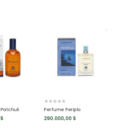
Patchuli
Perfume Periplo
Desodoran
 $
290.000,00 $
110.000,0