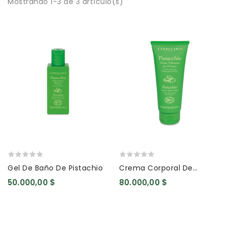
Mostrando 1-3 de 3 artículo(s)
Gel De Baño De Pistachio
Crema Corporal De
Pistachio
50.000,00 $
80.000,00 $